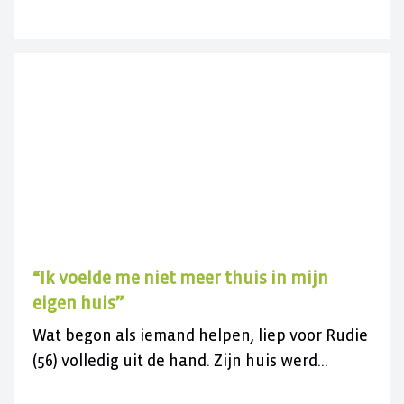
Dus zijn Joyce, Marry en Marieke lid van een
bewonerscommissie. “Als je dingen voor
elkaar krijgt, geeft dat veel energie.”
“Ik voelde me niet meer thuis in mijn
eigen huis”
Wat begon als iemand helpen, liep voor Rudie
(56) volledig uit de hand. Zijn huis werd
maandenlang gebruikt door criminelen,