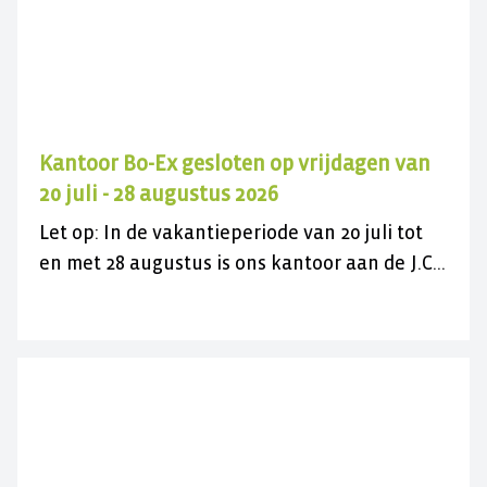
Kantoor Bo-Ex gesloten op vrijdagen van
20 juli - 28 augustus 2026
Let op: In de vakantieperiode van 20 juli tot
en met 28 augustus is ons kantoor aan de J.C.
Maylaan op de vrijdagen gesloten voor
bezoek. U kunt ons wel gewoon telefonisch
bereiken op 030 282 78 88 of kijk op onze
contactpagina. Wij wensen u een fijne
zomer(vakantie)!