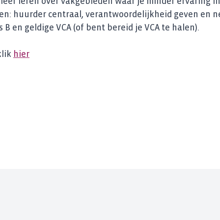
meer leren over vakgebieden waar je minder ervaring in
den: huurder centraal, verantwoordelijkheid geven en
s B en geldige VCA (of bent bereid je VCA te halen).
klik
hier