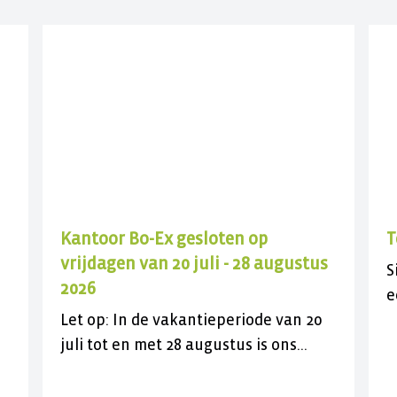
Kantoor Bo-Ex gesloten op
T
vrijdagen van 20 juli - 28 augustus
S
2026
e
Let op: In de vakantieperiode van 20
k
en
juli tot en met 28 augustus is ons
b
kantoor aan de J.C. Maylaan op de
vrijdagen gesloten voor bezoek. U