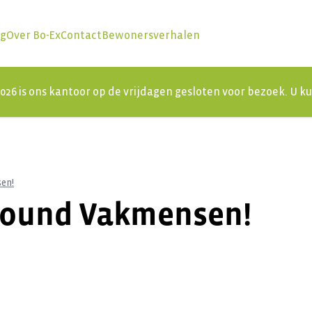
ng
Over Bo-Ex
Contact
Bewonersverhalen
 2026 is ons kantoor op de vrijdagen gesloten voor bezoek. U 
en!
lround Vakmensen!