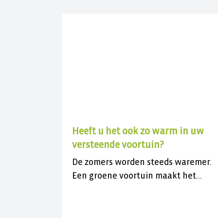
Heeft u het ook zo warm in uw
versteende voortuin?
De zomers worden steeds waremer.
Een groene voortuin maakt het
koeler. Doe mee met de gratis actie 
vergroen uw versteende voortuin.