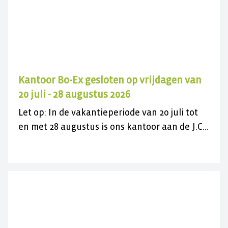
Kantoor Bo-Ex gesloten op vrijdagen van
20 juli - 28 augustus 2026
Let op: In de vakantieperiode van 20 juli tot
en met 28 augustus is ons kantoor aan de J.C.
Maylaan op de vrijdagen gesloten voor
bezoek. U kunt ons wel gewoon telefonisch
bereiken op 030 282 78 88 of kijk op onze
contactpagina. Wij wensen u een fijne
zomer(vakantie)!