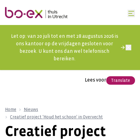
Let op: van 20 juli tot en met 28 augustus 2026 is
ons kantoor op de vrijdagen gesloten voor
bezoek. U kunt ons dan wel telefonisch
bereiken.
Lees voor
Translate
Home
Nieuws
Creatief project 'Houd het schoon' in Overvecht
Creatief project