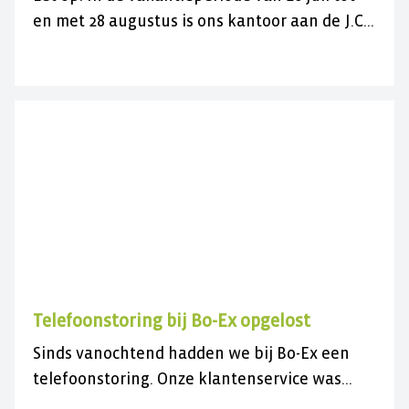
en met 28 augustus is ons kantoor aan de J.C.
Maylaan op de vrijdagen gesloten voor
bezoek. U kunt ons wel gewoon telefonisch
bereiken op 030 282 78 88 of kijk op onze
contactpagina. Wij wensen u een fijne
zomer(vakantie)!
Telefoonstoring bij Bo-Ex opgelost
Sinds vanochtend hadden we bij Bo-Ex een
telefoonstoring. Onze klantenservice was
daardoor niet bereikbaar.