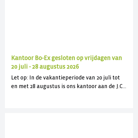
Kantoor Bo-Ex gesloten op vrijdagen van
20 juli - 28 augustus 2026
Let op: In de vakantieperiode van 20 juli tot
en met 28 augustus is ons kantoor aan de J.C.
Maylaan op de vrijdagen gesloten voor
bezoek. U kunt ons wel gewoon telefonisch
bereiken op 030 282 78 88 of kijk op onze
contactpagina. Wij wensen u een fijne
zomer(vakantie)!