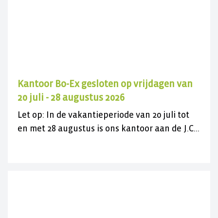
Kantoor Bo-Ex gesloten op vrijdagen van
20 juli - 28 augustus 2026
Let op: In de vakantieperiode van 20 juli tot
en met 28 augustus is ons kantoor aan de J.C.
Maylaan op de vrijdagen gesloten voor
bezoek. U kunt ons wel gewoon telefonisch
bereiken op 030 282 78 88 of kijk op onze
contactpagina. Wij wensen u een fijne
zomer(vakantie)!