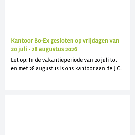
Kantoor Bo-Ex gesloten op vrijdagen van
20 juli - 28 augustus 2026
Let op: In de vakantieperiode van 20 juli tot
en met 28 augustus is ons kantoor aan de J.C.
Maylaan op de vrijdagen gesloten voor
bezoek. U kunt ons wel gewoon telefonisch
bereiken op 030 282 78 88 of kijk op onze
contactpagina. Wij wensen u een fijne
zomer(vakantie)!