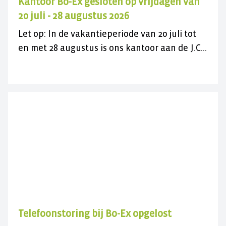
Kantoor Bo-Ex gesloten op vrijdagen van
20 juli - 28 augustus 2026
Let op: In de vakantieperiode van 20 juli tot
en met 28 augustus is ons kantoor aan de J.C.
Maylaan op de vrijdagen gesloten voor
bezoek. U kunt ons wel gewoon telefonisch
bereiken op 030 282 78 88 of kijk op onze
contactpagina. Wij wensen u een fijne
zomer(vakantie)!
Telefoonstoring bij Bo-Ex opgelost