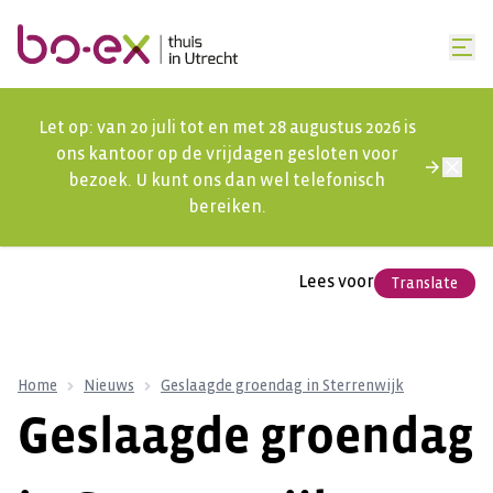
Let op: van 20 juli tot en met 28 augustus 2026 is
ons kantoor op de vrijdagen gesloten voor
bezoek. U kunt ons dan wel telefonisch
bereiken.
Lees voor
Translate
Home
Nieuws
Geslaagde groendag in Sterrenwijk
Geslaagde groendag