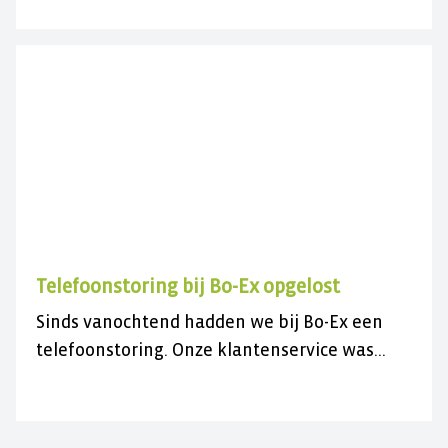
bezoek. U kunt ons wel gewoon telefonisch
bereiken op 030 282 78 88 of kijk op onze
contactpagina. Wij wensen u een fijne
zomer(vakantie)!
Telefoonstoring bij Bo-Ex opgelost
Sinds vanochtend hadden we bij Bo-Ex een
telefoonstoring. Onze klantenservice was
daardoor niet bereikbaar.