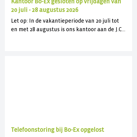
Kantoor Bo-Ex gesloten op vrijdagen van
20 juli - 28 augustus 2026
Let op: In de vakantieperiode van 20 juli tot
en met 28 augustus is ons kantoor aan de J.C.
Maylaan op de vrijdagen gesloten voor
bezoek. U kunt ons wel gewoon telefonisch
bereiken op 030 282 78 88 of kijk op onze
contactpagina. Wij wensen u een fijne
zomer(vakantie)!
Telefoonstoring bij Bo-Ex opgelost