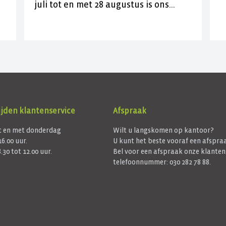
en
juli tot en met 28 augustus is ons
b
kantoor aan de J.C. Maylaan op de
vrijdagen gesloten voor bezoek. U
kunt ons wel gewoon telefonisch
bereiken op 030 282 78 88 of kijk op
onze contactpagina. Wij wensen u
een fijne zomer(vakantie)!
jden klantenservice
Afspraak
 en met donderdag
Wilt u langskomen op kantoor?
16.00 uur.
U kunt het beste vooraf een afspr
.30 tot 12.00 uur.
Bel voor een afspraak onze klanten
telefoonnummer: 030 282 78 88.