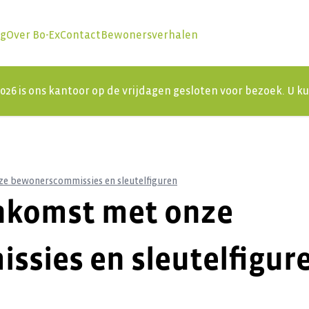
ng
Over Bo-Ex
Contact
Bewonersverhalen
 2026 is ons kantoor op de vrijdagen gesloten voor bezoek. U 
nze bewonerscommissies en sleutelfiguren
enkomst met onze
sies en sleutelfigur