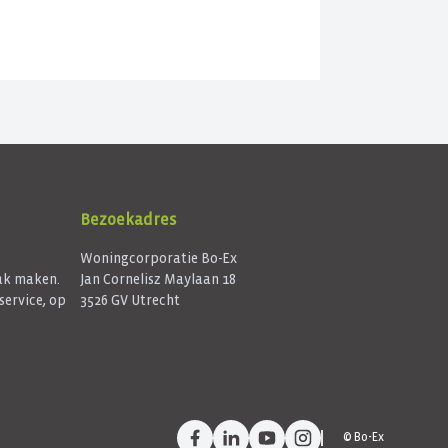
ereikbaar.
Bezoekadres
Woningcorporatie Bo-Ex
aak maken.
Jan Cornelisz Maylaan 18
service, op
3526 GV Utrecht
Facebook
LinkedIn
YouTube
Instagram
©
Bo-Ex