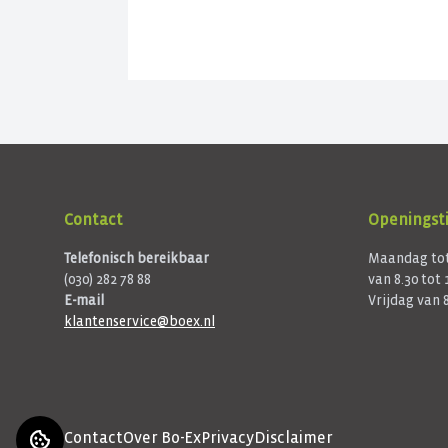
koeler. Doe mee met de gratis actie 
vergroen uw versteende voortuin.
Contact
Openingsti
Telefonisch bereikbaar
Maandag tot
(030) 282 78 88
van 8.30 tot 
E-mail
Vrijdag van 8
klantenservice@boex.nl
Contact
Over Bo-Ex
Privacy
Disclaimer