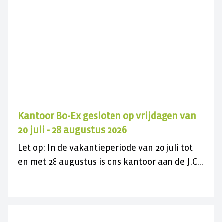
Kantoor Bo-Ex gesloten op vrijdagen van
20 juli - 28 augustus 2026
Let op: In de vakantieperiode van 20 juli tot
en met 28 augustus is ons kantoor aan de J.C.
Maylaan op de vrijdagen gesloten voor
bezoek. U kunt ons wel gewoon telefonisch
bereiken op 030 282 78 88 of kijk op onze
contactpagina. Wij wensen u een fijne