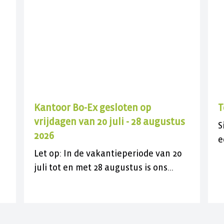
Kantoor Bo-Ex gesloten op
T
vrijdagen van 20 juli - 28 augustus
S
2026
e
Let op: In de vakantieperiode van 20
k
en
juli tot en met 28 augustus is ons
b
kantoor aan de J.C. Maylaan op de
vrijdagen gesloten voor bezoek. U
kunt ons wel gewoon telefonisch
bereiken op 030 282 78 88 of kijk op