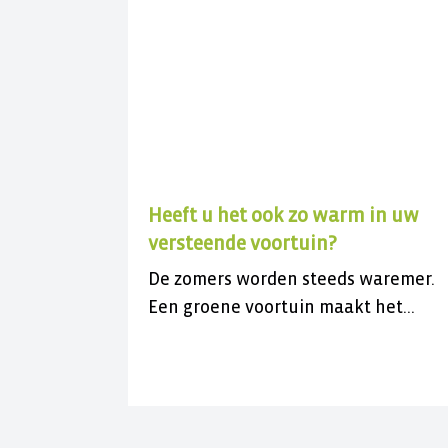
Heeft u het ook zo warm in uw
versteende voortuin?
De zomers worden steeds waremer.
Een groene voortuin maakt het
koeler. Doe mee met de gratis actie 
vergroen uw versteende voortuin.