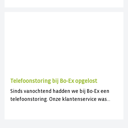
bezoek. U kunt ons wel gewoon telefonisch
bereiken op 030 282 78 88 of kijk op onze
contactpagina. Wij wensen u een fijne
zomer(vakantie)!
Telefoonstoring bij Bo-Ex opgelost
Sinds vanochtend hadden we bij Bo-Ex een
telefoonstoring. Onze klantenservice was
daardoor niet bereikbaar.