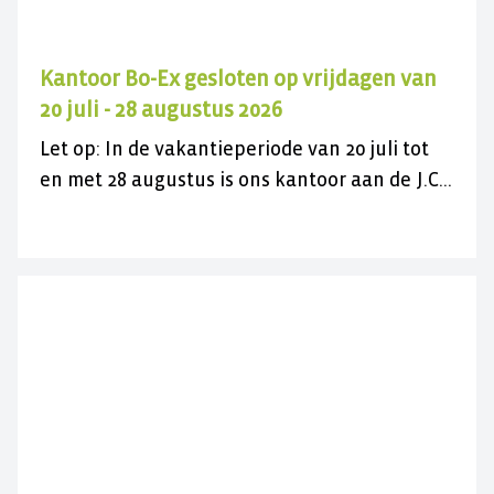
Kantoor Bo-Ex gesloten op vrijdagen van
20 juli - 28 augustus 2026
Let op: In de vakantieperiode van 20 juli tot
en met 28 augustus is ons kantoor aan de J.C.
Maylaan op de vrijdagen gesloten voor
bezoek. U kunt ons wel gewoon telefonisch
bereiken op 030 282 78 88 of kijk op onze
contactpagina. Wij wensen u een fijne
zomer(vakantie)!