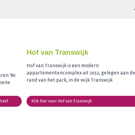
Hof van Transwijk
Hof van Transwijk is een modern
appartementencomplex uit 2012, gelegen aan d
ren '80
rand van het park, in de wijk Transwijk.
roene
reef
Klik hier voor Hof van Transwijk