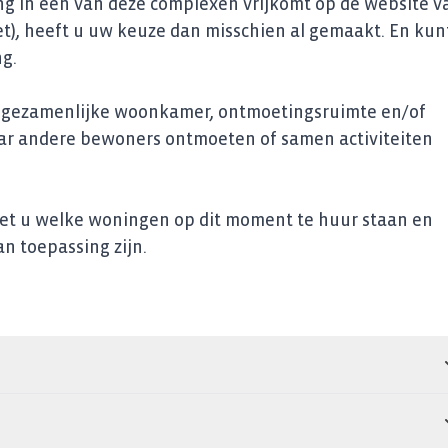
g in een van deze complexen vrijkomt op de website v
), heeft u uw keuze dan misschien al gemaakt. En kun
g.
n gezamenlijke woonkamer, ontmoetingsruimte en/of
aar andere bewoners ontmoeten of samen activiteiten
iet u welke woningen op dit moment te huur staan en
n toepassing zijn.